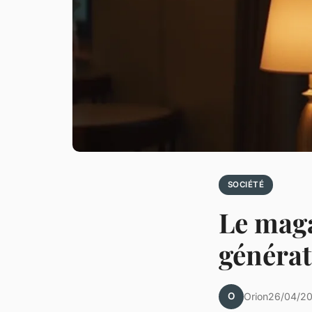
SOCIÉTÉ
Le maga
générat
O
Orion
26/04/20