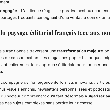
ement.
engagée
: L'audience réagit-elle positivement aux conten
t partages fréquents témoignent d'une véritable connexion a
du paysage éditorial français face aux no
els traditionnels traversent une
transformation majeure
pou
es de consommation. Les magazines papier historiques migr
ant entièrement leur approche éditoriale pour toucher une
e.
accompagne de l'émergence de formats innovants : articles
nus visuels enrichis, newsletters personnalisées et podcast
 du secteur comprennent qu'il faut désormais
vulgariser sa
es des sujets complexes sans perdre leur richesse.