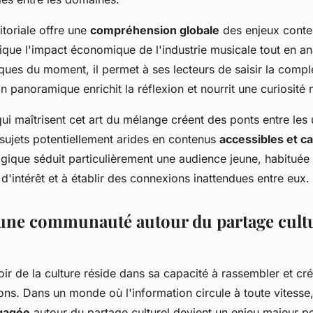
itoriale offre une
compréhension globale
des enjeux cont
que l'impact économique de l'industrie musicale tout en an
ques du moment, il permet à ses lecteurs de saisir la comp
on panoramique enrichit la réflexion et nourrit une curiosité n
ui maîtrisent cet art du mélange créent des ponts entre les 
sujets potentiellement arides en contenus
accessibles et c
que séduit particulièrement une audience jeune, habituée 
 d'intérêt et à établir des connexions inattendues entre eux.
une communauté autour du partage cult
oir de la culture réside dans sa capacité à rassembler et cr
ions. Dans un monde où l'information circule à toute vitesse
gagée
autour du partage culturel devient un enjeu majeur p