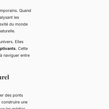
emporains. Quand
alysant les
lexité du monde
aturelle.
univers. Elles
aptivants
. Cette
à naviguer entre
urel
éer des ponts
, construire une
our les médias