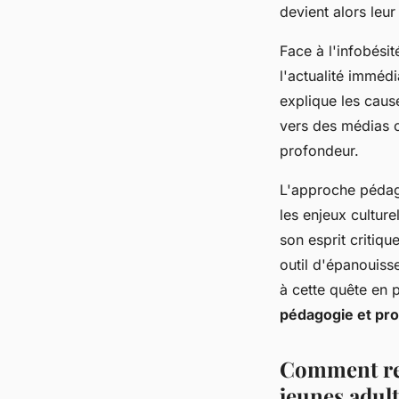
devient alors le
Face à l'infobési
l'actualité immédi
explique les caus
vers des médias c
profondeur.
L'approche pédago
les enjeux cultur
son esprit critiq
outil d'épanouis
à cette quête en 
pédagogie et pro
Comment rec
jeunes adult