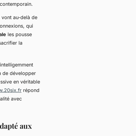
 contemporain.
i vont au-delà de
 connexions, qui
ale
les pousse
crifier la
 intelligemment
on de développer
ssive en véritable
.20six.fr
répond
alité avec
adapté aux