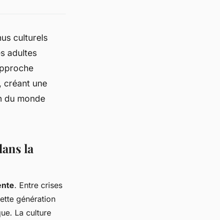
s culturels
s adultes
approche
, créant une
on du monde
dans la
ente
. Entre crises
ette génération
ue. La culture