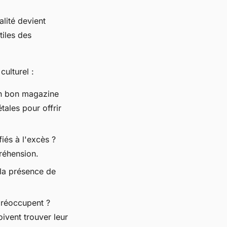
alité devient
tiles des
ulturel :
 Un bon magazine
tales pour offrir
iés à l'excès ?
réhension.
z la présence de
.
préoccupent ?
ivent trouver leur