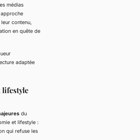
Les médias
e approche
 leur contenu,
ation en quête de
gueur
lecture adaptée
lifestyle
majeures
du
ie et lifestyle :
n qui refuse les